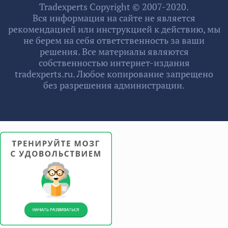
Tradexperts Copyright © 2007-2020.
Вся информация на сайте не является
рекомендацией или инструкцией к действию, мы
не берем на себя ответственность за ваши
решения. Все материалы являются
собственностью интернет-издания
tradexperts.ru. Любое копирование запрещено
без разрешения администрации.