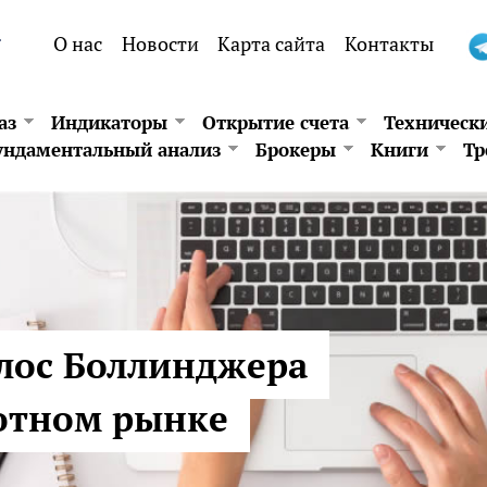
.
О нас
Новости
Карта сайта
Контакты
аз
Индикаторы
Открытие счета
Техническ
ндаментальный анализ
Брокеры
Книги
Тр
лос Боллинджера
лютном рынке