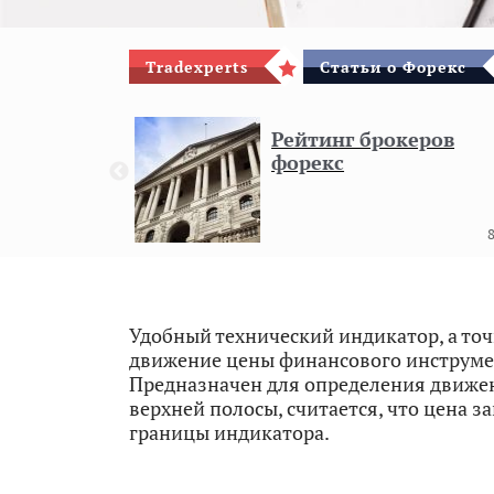
Tradexperts
Статьи о Форекс
гового
Рейтинг брокеров
форекс
8
Удобный технический индикатор, а то
движение цены финансового инструме
Предназначен для определения движен
верхней полосы, считается, что цена 
границы индикатора.