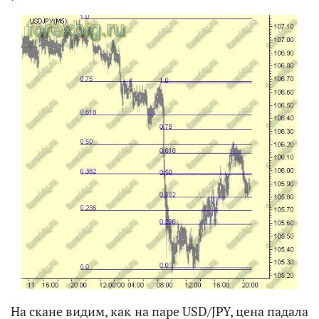
На скане видим, как на паре USD/JPY, цена падала