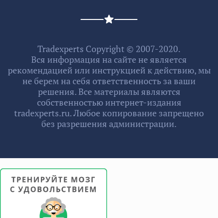
Tradexperts Copyright © 2007-2020.
Вся информация на сайте не является
рекомендацией или инструкцией к действию, мы
не берем на себя ответственность за ваши
решения. Все материалы являются
собственностью интернет-издания
tradexperts.ru. Любое копирование запрещено
без разрешения администрации.