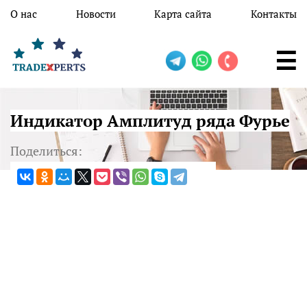
Перейти к основному содержанию
О нас
Новости
Карта сайта
Контакты
Индикатор Амплитуд ряда Фурье
Поделиться: