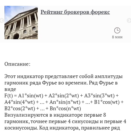
Рейтинг брокеров форекс
8 мин
Описание:
Этот индикатор представляет собой амплитуды
гармоник ряда Фурье во времени. Ряд Фурье в
виде
F(t) = A1*sin(wt) + A2*sin(2*wt) + A3*sin(3*wt) +
A4*sin(4*wt) + … + An*sin(n*wt) + …+ B1*cos(wt) +
B2*cos(2*wt) + … + Bn*cos(n*wt)
Визуализируются в индикаторе первые 8
гармоник, точнее первые 4 синусоиды и первые 4
косинусоиды. Код индикатора, правильнее ряд