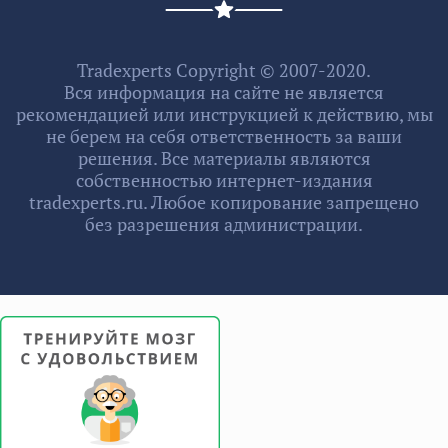
Tradexperts Copyright © 2007-2020.
Вся информация на сайте не является
рекомендацией или инструкцией к действию, мы
не берем на себя ответственность за ваши
решения. Все материалы являются
собственностью интернет-издания
tradexperts.ru. Любое копирование запрещено
без разрешения администрации.