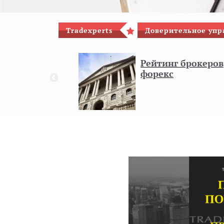
Tradexperts
Доверительное упр
гового
Рейтинг брокеров
форекс
8