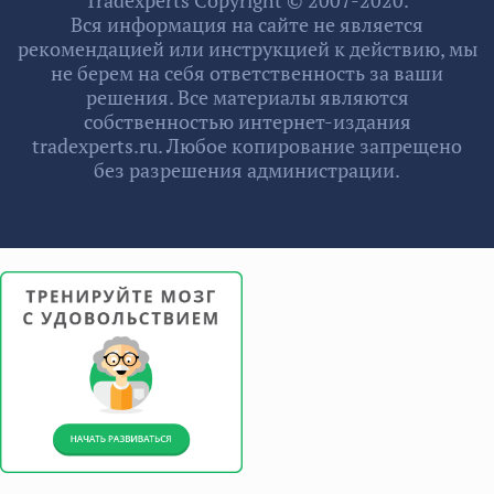
Tradexperts Copyright © 2007-2020.
Вся информация на сайте не является
рекомендацией или инструкцией к действию, мы
не берем на себя ответственность за ваши
решения. Все материалы являются
собственностью интернет-издания
tradexperts.ru. Любое копирование запрещено
без разрешения администрации.