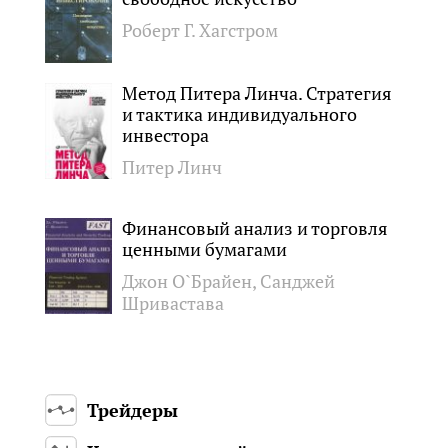
Роберт Г. Хагстром
Метод Питера Линча. Стратегия
и тактика индивидуального
инвестора
Питер Линч
Финансовый анализ и торговля
ценными бумагами
Джон О`Брайен, Санджей
Шривастава
Трейдеры