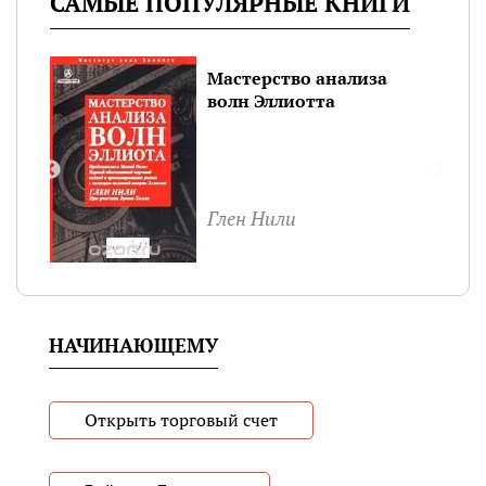
САМЫЕ ПОПУЛЯРНЫЕ КНИГИ
Мастерство анализа
за
волн Эллиотта
rex
Глен Нили
НАЧИНАЮЩЕМУ
Открыть торговый счет