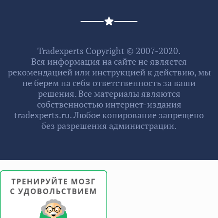
Tradexperts Copyright © 2007-2020.
Вся информация на сайте не является
рекомендацией или инструкцией к действию, мы
не берем на себя ответственность за ваши
решения. Все материалы являются
собственностью интернет-издания
tradexperts.ru. Любое копирование запрещено
без разрешения администрации.