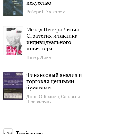
искусство
Роберт Г. Хагстром
Метод Питера Линча.
Стратегия и тактика
индивидуального
инвестора
Питер Линч
Финансовый анализ и
торговля ценными
бумагами
Джон О`Брайен, Санджей
Шривастава
Трейдеры