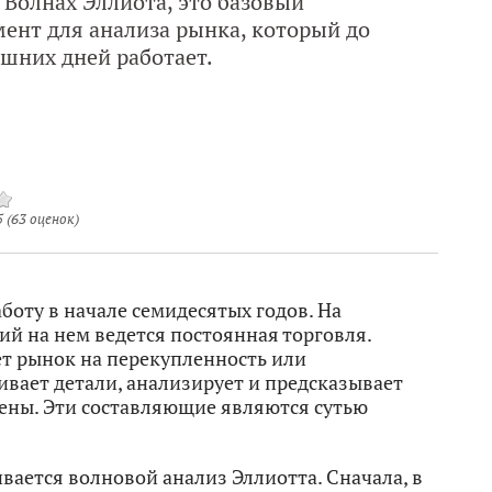
 Волнах Эллиота, это базовый
ент для анализа рынка, который до
шних дней работает.
5
(
63
оценок)
оту в начале семидесятых годов. На
й на нем ведется постоянная торговля.
т рынок на перекупленность или
вает детали, анализирует и предсказывает
ены. Эти составляющие являются сутью
ивается волновой анализ Эллиотта. Сначала, в