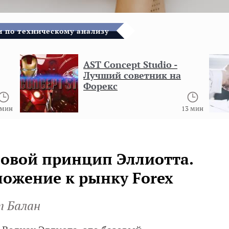
и по техническому анализу
AST Concept Studio -
Лучший советник на
Форекс
 мин
13 мин
овой принцип Эллиотта.
ожение к рынку Forex
т Балан