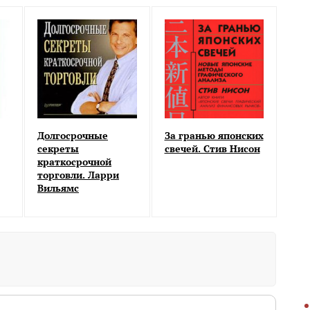
Долгосрочные
За гранью японских
секреты
свечей. Стив Нисон
краткосрочной
торговли. Ларри
Вильямс