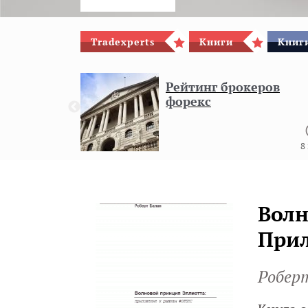
Tradexperts
Книги
Книг
гового
Рейтинг брокеров
форекс
8
Волн
Прил
Робер