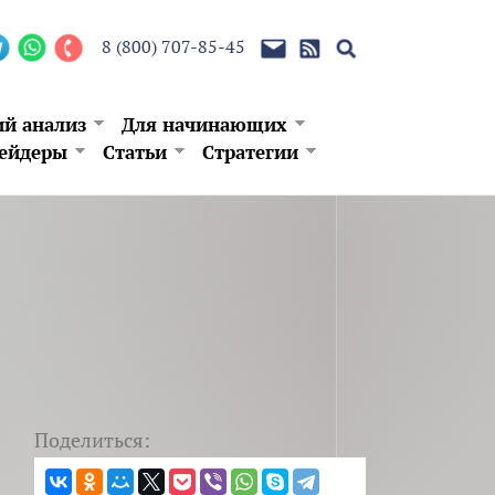
8 (800) 707-85-45
ий анализ
Для начинающих
ейдеры
Статьи
Стратегии
Поделиться: