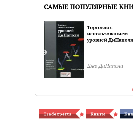
САМЫЕ ПОПУЛЯРНЫЕ КН
ни Фибоначчи.
Торговля с
 где деньги
использованием
т
уровней ДиНапол
сей Кияница,
атухин
Джо ДиНаполи
Tradexperts
Книги
Кни