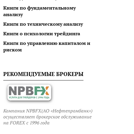
Книги по фундаментальному
анализу
Книги по техническому анализу
Биржевые секреты
Внутр
Книги о психологии трейдинга
торго
Forex
Книги по управлению капиталом и
риском
Линда Рашке
Юрий
РЕКОМЕНДУЕМЫЕ БРОКЕРЫ
Компания NPBFX(АО «Нефтепромбанк»)
осуществляет брокерское обслуживание
на FOREX c 1996 года