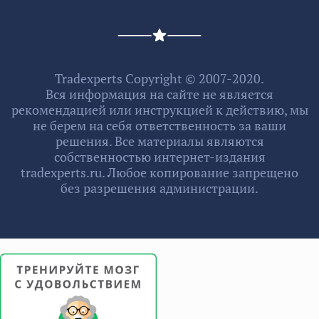
Tradexperts Copyright © 2007-2020.
Вся информация на сайте не является
рекомендацией или инструкцией к действию, мы
не берем на себя ответственность за ваши
решения. Все материалы являются
собственностью интернет-издания
tradexperts.ru. Любое копирование запрещено
без разрешения администрации.