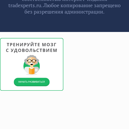
tradexperts.ru. Любое копирование запрещено
без разрешения администрации.