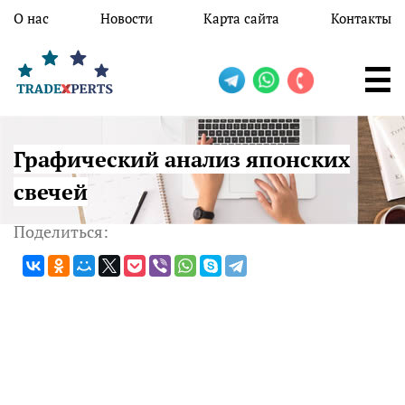
Перейти к основному содержанию
О нас
Новости
Карта сайта
Контакты
Графический анализ японских
свечей
Поделиться: