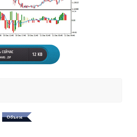
Ь СЕЙЧАС
12 KB
ИЕ: .ZIP
Объем