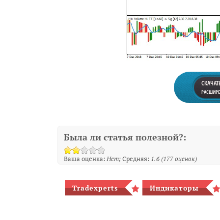
СКАЧАТ
РАСШИРЕН
Была ли статья полезной?:
Ваша оценка:
Нет
Средняя:
1.6
(
177
оценок)
Tradexperts
Индикаторы