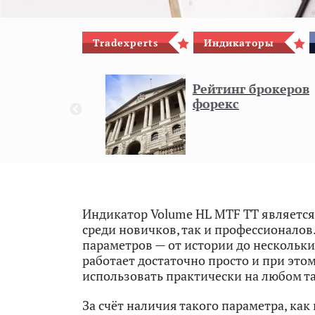
Tradexperts
Индикаторы
гового
Рейтинг брокеров
форекс
8
Индикатор Volume HL MTF TT является
среди новичков, так и профессионалов
параметров — от истории до нескольк
работает достаточно просто и при это
использовать практически на любом т
За счёт наличия такого параметра, как