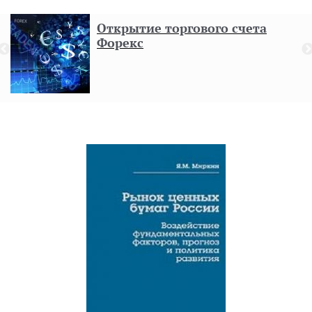
Открытие торгового счета
Форекс
н