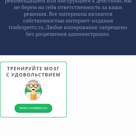
рекомендацией или инструкцией к действию, мы
не берем на себя ответственность за ваши
решения. Все материалы являются
собственностью интернет-издания
tradexperts.ru. Любое копирование запрещено
без разрешения администрации.