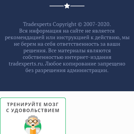
Tradexperts Copyright © 2007-2020.
Вся информация на сайте не является
рекомендацией или инструкцией к действию, мы
не берем на себя ответственность за ваши
решения. Все материалы являются
собственностью интернет-издания
tradexperts.ru. Любое копирование запрещено
без разрешения администрации.