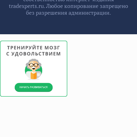
tradexperts.ru. Любое копирование запрещено
без разрешения администрации.