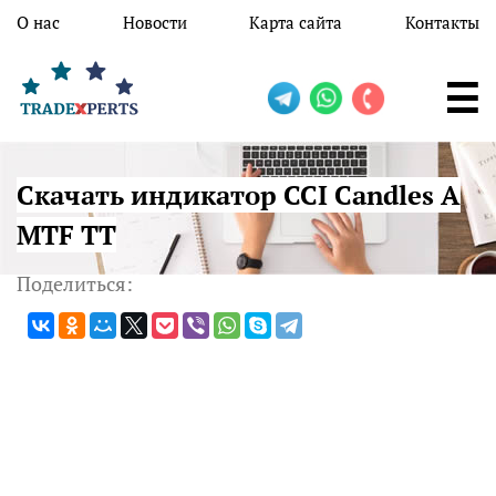
Перейти к основному содержанию
О нас
Новости
Карта сайта
Контакты
Скачать индикатор CCI Candles A
MTF TT
Поделиться: