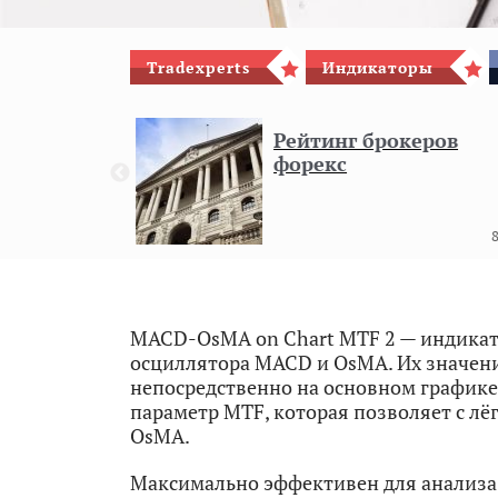
Tradexperts
Индикаторы
гового
Рейтинг брокеров
форекс
8
MACD-OsMA on Chart MTF 2 — индикато
осциллятора MACD и OsMA. Их значени
непосредственно на основном графике
параметр MTF, которая позволяет с л
OsMA.
Максимально эффективен для анализа