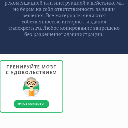
рекомендацией или инструкцией к действию, мы
не берем на себя ответственность за ваши
решения. Все материалы являются
собственностью интернет-издания
tradexperts.ru. Любое копирование запрещено
без разрешения администрации.