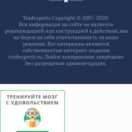
Tradexperts Copyright © 2007-2020.
Вся информация на сайте не является
рекомендацией или инструкцией к действию, мы
не берем на себя ответственность за ваши
решения. Все материалы являются
собственностью интернет-издания
tradexperts.ru. Любое копирование запрещено
без разрешения администрации.