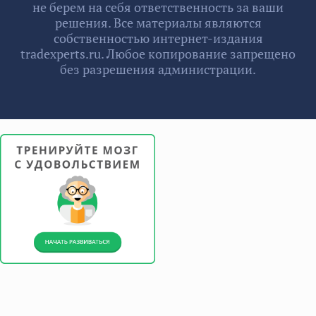
не берем на себя ответственность за ваши
решения. Все материалы являются
собственностью интернет-издания
tradexperts.ru. Любое копирование запрещено
без разрешения администрации.