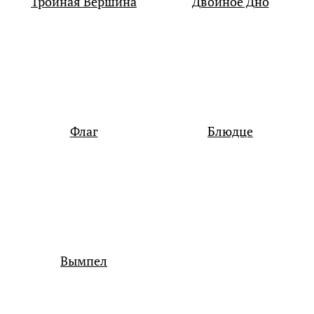
Тройная Вершина
Двойное Дно
Флаг
Блюдце
Вымпел