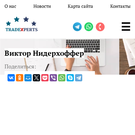
Перейти к основному содержанию
О нас
Новости
Карта сайта
Контакты
Виктор Нидерхоффер
Поделиться: