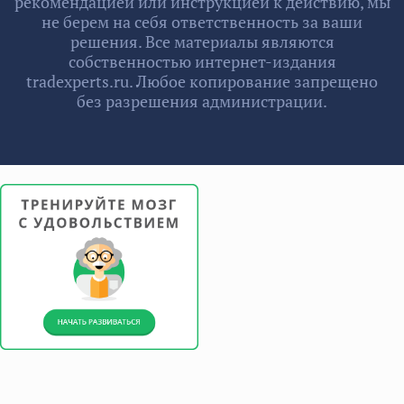
рекомендацией или инструкцией к действию, мы
не берем на себя ответственность за ваши
решения. Все материалы являются
собственностью интернет-издания
tradexperts.ru. Любое копирование запрещено
без разрешения администрации.