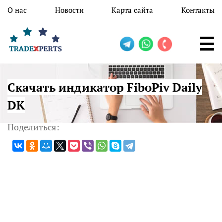
Перейти к основному содержанию
О нас
Новости
Карта сайта
Контакты
Скачать индикатор FiboPiv Daily
DK
Поделиться: