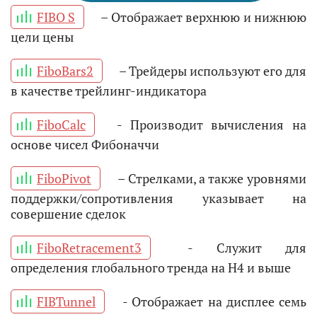
FIBO S
– Отображает верхнюю и нижнюю
цели цены
FiboBars2
– Трейдеры используют его для
в качестве трейлинг-индикатора
FiboCalc
- Производит вычисления на
основе чисел Фибоначчи
FiboPivot
– Стрелками, а также уровнями
поддержки/сопротивления указывает на
совершение сделок
FiboRetracement3
- Служит для
определения глобального тренда на H4 и выше
FIBTunnel
- Отображает на дисплее семь