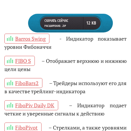
СКАЧАТЬ СЕЙЧАС
12 KB
РАСШИРЕНИЕ: .ZIP
Barros Swing
- Индикатор показывает
уровни Фибоначчи
FIBO S
– Отображает верхнюю и нижнюю
цели цены
FiboBars2
– Трейдеры используют его для
в качестве трейлинг-индикатора
FiboPiv Daily DK
– Индикатор подает
четкие и уверенные сигналы к действию
FiboPivot
– Стрелками, а также уровнями