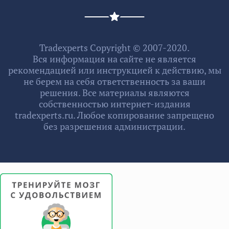
Tradexperts Copyright © 2007-2020.
Вся информация на сайте не является
рекомендацией или инструкцией к действию, мы
не берем на себя ответственность за ваши
решения. Все материалы являются
собственностью интернет-издания
tradexperts.ru. Любое копирование запрещено
без разрешения администрации.