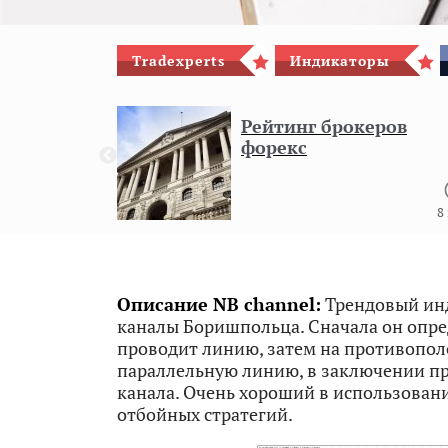
Tradexperts
Индикаторы
гового
Рейтинг брокеров
форекс
8
Описание NB channel:
Трендовый ин
каналы Боришпольца. Сначала он опре
проводит линию, затем на противопо
параллельную линию, в заключении п
канала. Очень хороший в использован
отбойных стратегий.