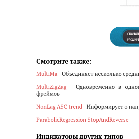
СКАЧАТ
РАСШИРЕН
Смотрите также:
MultiMa
- Объединяет несколько средн
MultiZigZag
- Одновременно в одном
фреймов
NonLag ASC trend
- Информирует о нап
ParabolicRegression StopAndReverse
Индикаторы других типов