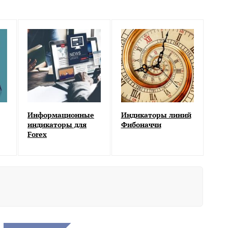
Информационные
Индикаторы линий
индикаторы для
Фибоначчи
Forex