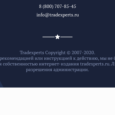
8 (800) 707-85-45
info@tradexperts.ru
Tradexperts Copyright © 2007-2020.
 рекомендацией или инструкцией к действию, мы не б
 собственностью интернет-издания tradexperts.ru.
разрешения администрации.