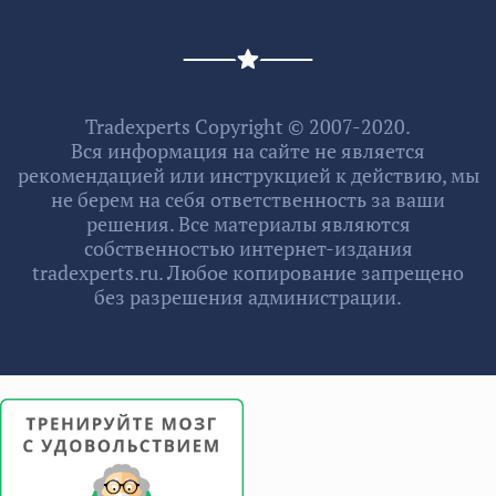
Tradexperts Copyright © 2007-2020.
Вся информация на сайте не является
рекомендацией или инструкцией к действию, мы
не берем на себя ответственность за ваши
решения. Все материалы являются
собственностью интернет-издания
tradexperts.ru. Любое копирование запрещено
без разрешения администрации.