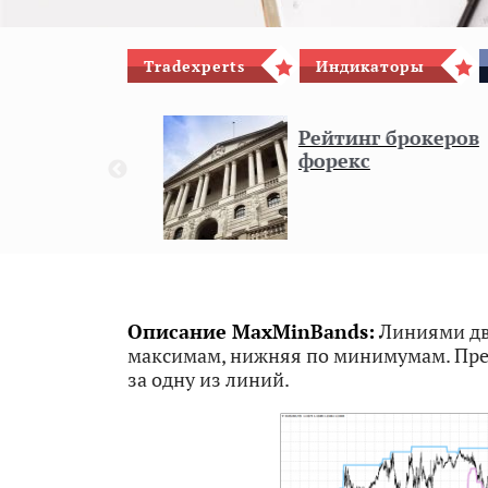
Tradexperts
Индикаторы
гового
Рейтинг брокеров
форекс
8
Описание MaxMinBands:
Линиями дву
максимам, нижняя по минимумам. Пред
за одну из линий.