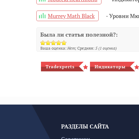
Murrey Math Black
- Уровни Мю
Была ли статья полезной?:
Ваша оценка:
Нет
Средняя:
5
(
1
оценка)
Tradexperts
Индикаторы
РАЗДЕЛЫ САЙТА