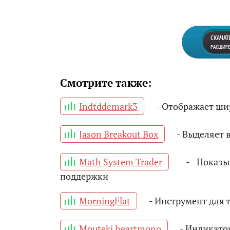
СКАЧАТ
РАСШИРЕН
Смотрите также:
Indtddemark3
- Отображает ши
Jason Breakout Box
- Выделяет 
Math System Trader
- Показыв
поддержки
MorningFlat
- Инструмент для 
Mouteki heartmono
- Индикатор