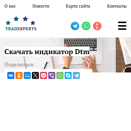
Перейти к основному содержанию
О нас
Новости
Карта сайта
Контакты
Скачать индикатор Dtm
Поделиться: