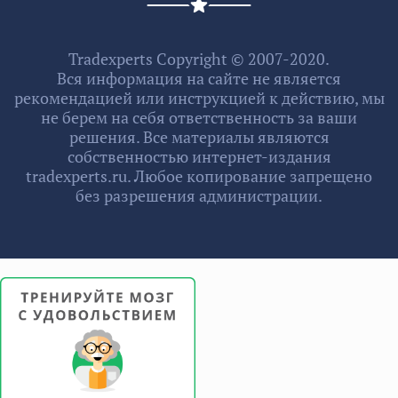
Tradexperts Copyright © 2007-2020.
Вся информация на сайте не является
рекомендацией или инструкцией к действию, мы
не берем на себя ответственность за ваши
решения. Все материалы являются
собственностью интернет-издания
tradexperts.ru. Любое копирование запрещено
без разрешения администрации.