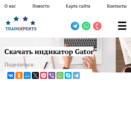
Перейти к основному содержанию
О нас
Новости
Карта сайта
Контакты
Скачать индикатор Gator
Поделиться: