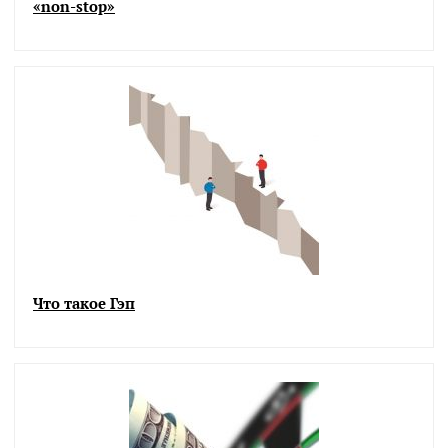
«non-stop»
Что такое Гэп