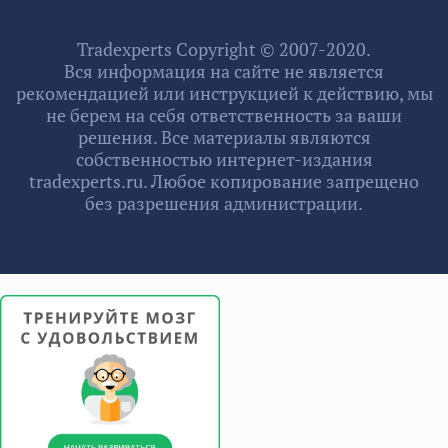
Tradexperts Copyright © 2007-2020.
Вся информация на сайте не является
рекомендацией или инструкцией к действию, мы
не берем на себя ответственность за ваши
решения. Все материалы являются
собственностью интернет-издания
tradexperts.ru. Любое копирование запрещено
без разрешения администрации.